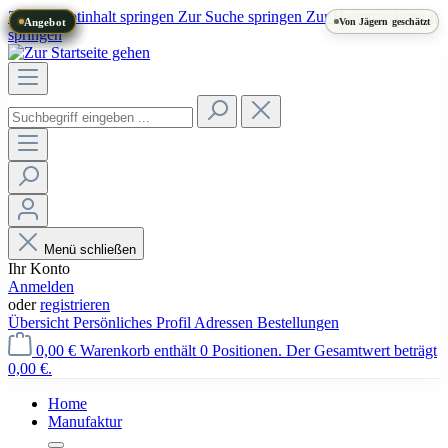
Zum Hauptinhalt springen
Zur Suche springen
Zur Hauptnavigation
Von Jägern geschätzt
springen
Menü schließen
Ihr Konto
Anmelden
oder
registrieren
Übersicht
Persönliches Profil
Adressen
Bestellungen
0,00 €
Warenkorb enthält 0 Positionen. Der Gesamtwert beträgt
0,00 €.
Home
Manufaktur