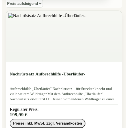
Nachrüstsatz Aufbrechhilfe -Überläufer-
Aufbrechhilfe „Überläufer“ Nachrüstsatz – für Streckenknecht und
viele weitere Wildträger Mit dem Aufbrechhilfe „Überläufer“
Nachrüstsatz erweiterst Du Deinen vorhandenen Wildträger zu einer
mobilen Aufbrechhilfe. Der Nachrüstsatz ist passend für unsere
Regulärer Preis:
Streckenknecht-Modelle Light, Pro und Max und lässt sich außerdem
199,99 €
an alle von uns angebotenen Wildträger sowie an fast alle
handelsüblichen Wildträger montieren. So wird aus Deinem
Preise inkl. MwSt. zzgl. Versandkosten
vorhandenen Heck- oder Wildträger eine praktische Lösung für