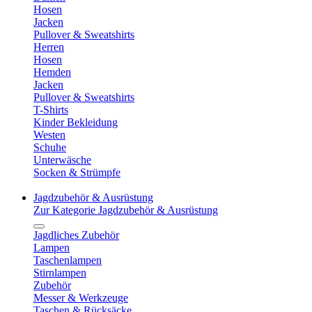
Hosen
Jacken
Pullover & Sweatshirts
Herren
Hosen
Hemden
Jacken
Pullover & Sweatshirts
T-Shirts
Kinder Bekleidung
Westen
Schuhe
Unterwäsche
Socken & Strümpfe
Jagdzubehör & Ausrüstung
Zur Kategorie Jagdzubehör & Ausrüstung
Jagdliches Zubehör
Lampen
Taschenlampen
Stirnlampen
Zubehör
Messer & Werkzeuge
Taschen & Rücksäcke